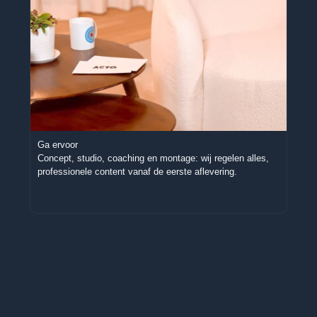
Ga ervoor
Overa
Concept, studio, coaching en montage: wij regelen alles,
Wij p
professionele content vanaf de eerste aflevering.
TikTo