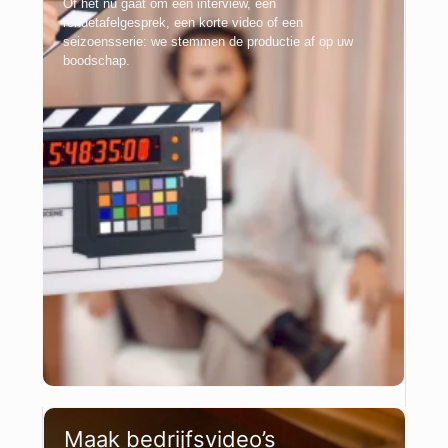
Of het nu gaat om een interview, een
rondetafelgesprek, een korte video of een
seizoensserie: we stemmen de productie af op uw
boodschap.
Maak bedrijfsvideo’s