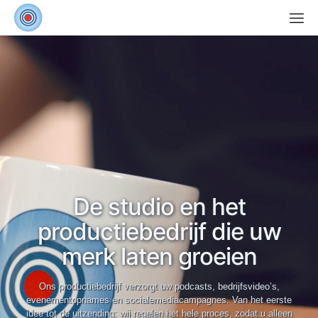
De studio en het
productiebedrijf die uw
merk laten groeien
Ons productiebedrijf verzorgt uw podcasts, bedrijfsvideo’s,
evenementopnames en socialemediacampagnes. Van het eerste
idee tot de uitzending: wij regelen het hele proces, zodat u alleen