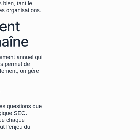
bien, tant le
es organisations.
ent
haîne
nement annuel qui
us permet de
ètement, on gère
O
des questions que
ogique SEO.
que chaque
ut l’enjeu du