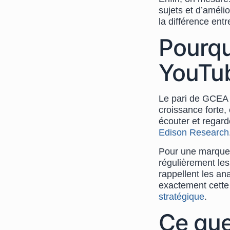
sujets et d’amélio
la différence ent
Pourqu
YouTub
Le pari de GCEA 
croissance forte,
écouter et regar
Edison Research
Pour une marque e
régulièrement le
rappellent les a
exactement cette
stratégique
.
Ce que