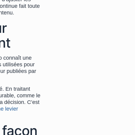
ontinue fait toute
ontenu.
ur
nt
o connaît une
 utilisées pour
ur publiées par
. En traitant
durable, comme le
la décision. C’est
 levier
e façon