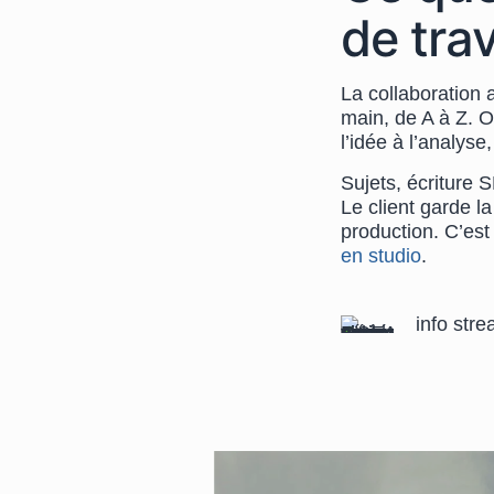
de trav
La collaboration
main, de A à Z. O
l’idée à l’analyse
Sujets, écriture S
Le client garde l
production. C’est
en studio
.
info str