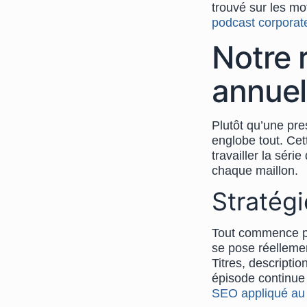
trouvé sur les m
podcast corporat
Notre 
annuel
Plutôt qu’une pr
englobe tout. Ce
travailler la sé
chaque maillon.
Stratégi
Tout commence pa
se pose réellemen
Titres, descripti
épisode continue 
SEO appliqué au