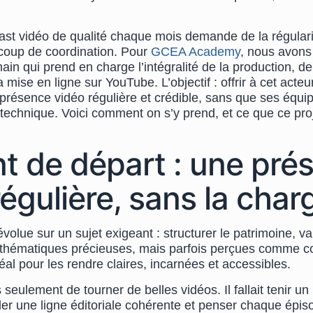
st vidéo de qualité chaque mois demande de la régularit
oup de coordination. Pour
GCEA Academy
, nous avons
main qui prend en charge l’intégralité de la production, d
a mise en ligne sur YouTube. L’objectif : offrir à cet acteur
présence vidéo régulière et crédible, sans que ses équip
technique. Voici comment on s’y prend, et ce que ce pro
nt de départ : une pré
régulière, sans la char
ue sur un sujet exigeant : structurer le patrimoine, valo
 thématiques précieuses, mais parfois perçues comme c
idéal pour les rendre claires, incarnées et accessibles.
s seulement de tourner de belles vidéos. Il fallait tenir 
der une ligne éditoriale cohérente et penser chaque épiso