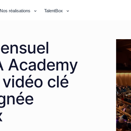
Nos réalisations
TalentBox
ensuel
A Academy
 vidéo clé
ignée
x