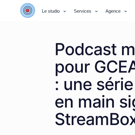
Le studio
Services
Agence
Podcast m
pour GCE
: une série
en main s
StreamBo