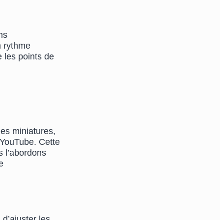
ns
n rythme
e les points de
es miniatures,
à YouTube. Cette
s l’abordons
e
 d’ajuster les