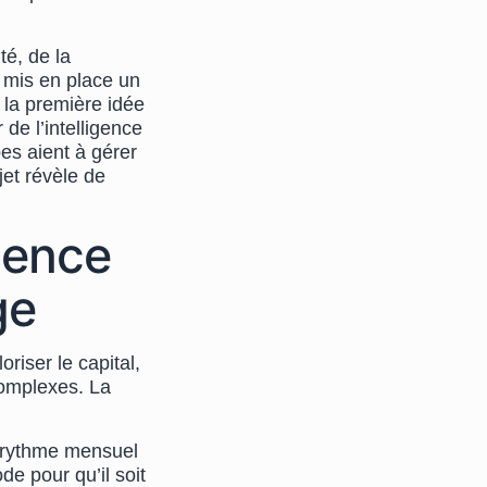
é, de la
 mis en place un
e la première idée
 de l’intelligence
es aient à gérer
jet révèle de
sence
ge
riser le capital,
omplexes. La
un rythme mensuel
de pour qu’il soit