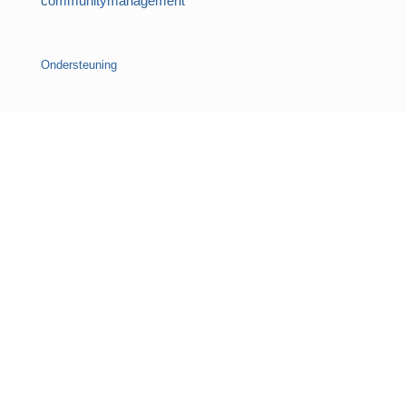
communitymanagement
Ondersteuning
CONTACT – Formulier en contactgegevens.
BLOG – Podcasts, video’s en meer.
Nederlands
Vraag de AI naar Streambox